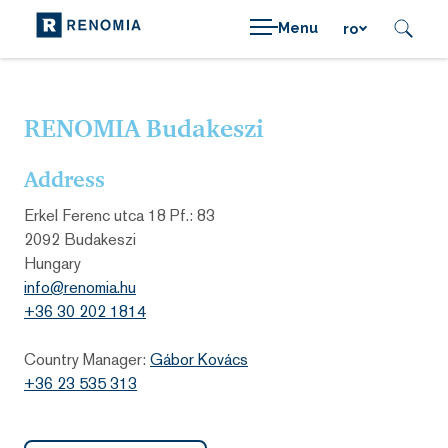
Menu
ro
RENOMIA Budakeszi
Address
Erkel Ferenc utca 18 Pf.: 83
2092 Budakeszi
Hungary
info@renomia.hu
+36 30 202 1814
Country Manager:
Gábor Kovács
+36 23 535 313