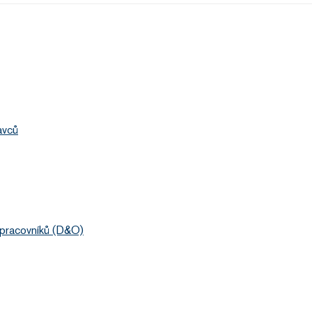
avců
 pracovníků (D&O)