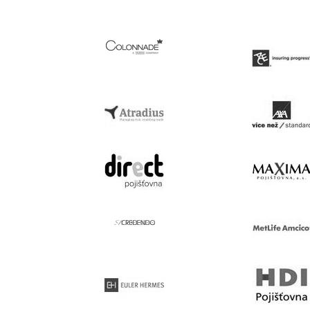
Nume
__Secure-ROLLOUT_TOKE
Fu
Nume
Do
__Secure-YNID
YSC
Go
.y
VISITOR_INFO1_LIVE
Go
.y