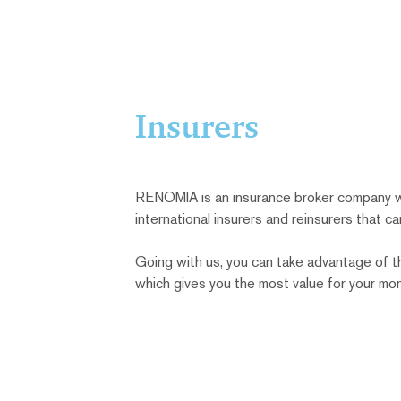
Află mai multe
Stri
Cookie-urile strict necesare 
ul web nu poate fi utilizat c
Insurers
Nume
VISITOR_PRIVACY_METAD
RENOMIA is an insurance broker company wh
international insurers and reinsurers that ca
SERVERID
Going with us, you can take advantage of th
which gives you the most value for your mo
_GRECAPTCHA
Google Priv
SERVERID