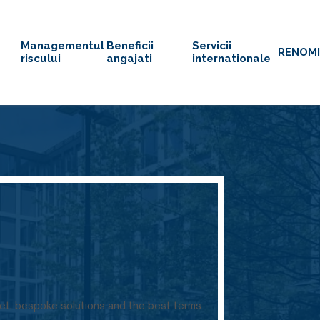
Managementul
Beneficii
Servicii
RENOM
riscului
angajati
internationale
ket, bespoke solutions and the best terms