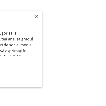
×
ușor să le
utea analiza gradul
ri de social media,
 vă exprimați în
 „Setări”. Vă puteți
 a butonului
 cookie, apăsați
cookie-uri necesare
site. Puteți
are setări cookie-
CŢIONALITATE
în
Principii de
ie
.