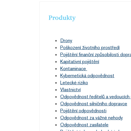
Produkty
Drony
Poškození životního prostředí
Pojištění finanční způsobilosti dopr
Kapitativní pojištění
Kontaminace
Kybernetická odpovědnost
Letecké riziko
Vlastnictví
Odpovědnost ředitelů a vedoucích
Odpovědnost silničního dopravce
Pojištění odpovědnosti
Odpovědnost za vážné nehody
Odpovědnost zasílatele