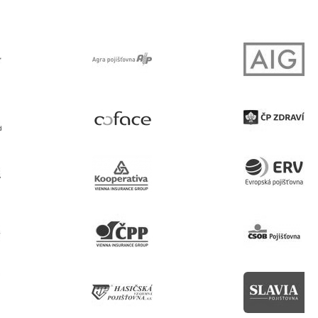
Furnizor
/
Domeniu
Expirare
N
.youtube.com
5 luni 4 săptămâni
rnizor
/
Expirare
Descriere
meniu
.youtube.com
5 luni 4 săptămâni
Sesiune
Acest cookie este setat de YouTube pentru a urmări vizualiză
ogle LLC
încorporate.
outube.com
5 luni 4
Acest cookie este setat de Youtube pentru a urmări preferinț
ogle LLC
săptămâni
videoclipurile Youtube încorporate în site-uri; poate dete
outube.com
vizitatorul site-ului web folosește versiunea nouă sau vech