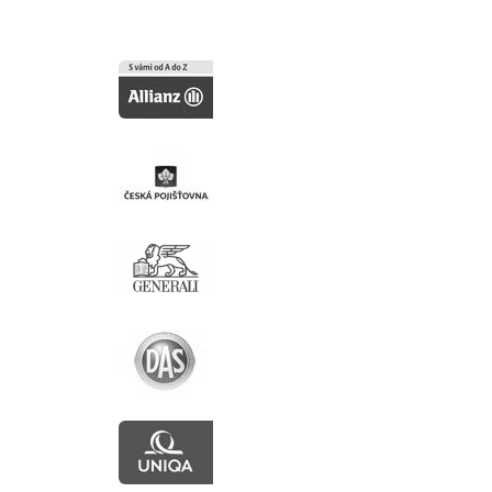
Descriere
rile videoclipurilor
ele utilizatorilor pentru
rmina, de asemenea, dacă
e a interfeței Youtube.