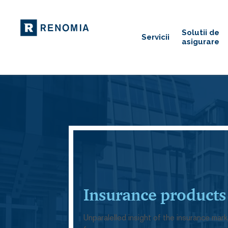
Solutii de
Servicii
asigurare
Insurance products
Unparalelled insight of the insurance mar