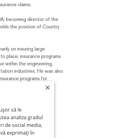
surance claims.
A, becoming director of the
holds the position of Country
arily on insuring large
d to place, insurance programs
e within the engineering,
rtation industries. He was also
insurance programs for
×
ging international insurance
 of claims.
ușor să le
utea analiza gradul
ri de social media,
 vă exprimați în