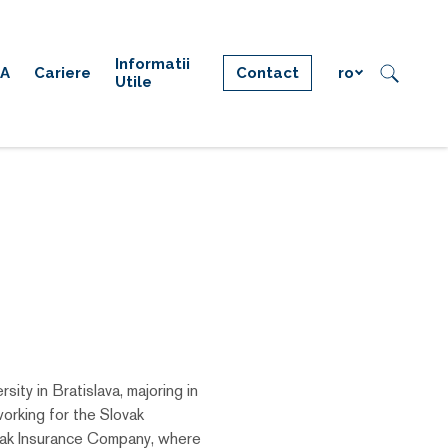
Informatii
IA
Cariere
Contact
ro
Utile
sity in Bratislava, majoring in
rking for the Slovak
ovak Insurance Company, where