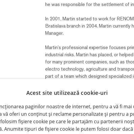
he was responsible for the settlement of in
In 2001, Martin started to work for RENOMI
Bratislava branch in 2004. Martin currently 
Manager.
Martin’s professional expertise focuses prim
industrial risks. Martin has placed, or helpe
for many prominent companies, such as thos
electro technology, agriculture and transpo
part of a team which designed specialized 
aviation clients.
Acest site utilizează cookie-uri
Additionally, Martin is also involved in arran
programs, technical risks and the settlement
ncționarea paginilor noastre de internet, pentru a vă fi mai 
a vă oferi un conținut și reclame personalizate și pentru a p
 folosim fișiere cookie pe care le partajăm cu partenerii noșt
ză. Anumite tipuri de fișiere cookie le putem folosi doar dacă