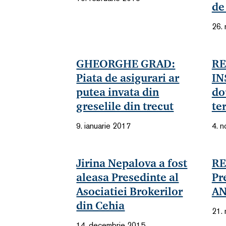
de
26.
GHEORGHE GRAD:
RE
Piata de asigurari ar
IN
putea invata din
do
greselile din trecut
te
9. ianuarie 2017
4. 
Jirina Nepalova a fost
RE
aleasa Presedinte al
Pr
Asociatiei Brokerilor
AN
din Cehia
21.
14. decembrie 2015