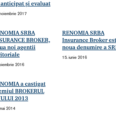
 anticipat și evaluat
 noiembrie 2017
NOMIA SRBA
RENOMIA SRBA
SURANCE BROKER,
Insurance Broker es
ua noi agentii
noua denumire a S
ritoriale
15. iunie 2016
noiembrie 2016
NOMIA a castigat
emiul BROKERUL
ULUI 2013
 mai 2014