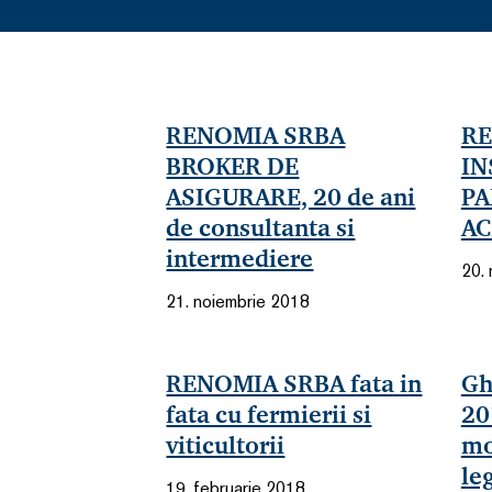
RENOMIA SRBA
RE
BROKER DE
IN
ASIGURARE, 20 de ani
PA
de consultanta si
AC
intermediere
20.
21. noiembrie 2018
RENOMIA SRBA fata in
Gh
fata cu fermierii si
20
viticultorii
mo
le
19. februarie 2018